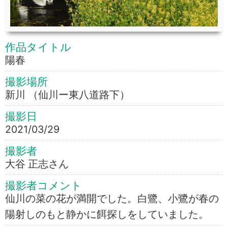
作品タイトル
陽春
撮影場所
新川 （仙川ー東八道路下）
撮影日
2021/03/29
撮影者
大谷 正志さん
撮影者コメント
仙川の菜の花が満開でした。白鷺、小鷺が春の
陽射しのもと静かに餌探しをしていました。