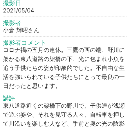
撮影日
2021/05/04
撮影者
小倉 輝昭さん
撮影者コメント
コロナ禍の五月の連休。三鷹の西の端、野川に
架かる東八道路の架橋の下、光に包まれ小魚を
追う子供たちの姿が印象的でした。不自由な生
活を強いられている子供たちにとって最良の一
日だったと思います。
講評
東八道路近くの架橋下の野川で、子供達が浅瀬
で遊ぶ姿や、それを見守る人々、自転車を押し
て川沿いを楽しむ人など、手前と奥の光の陰影