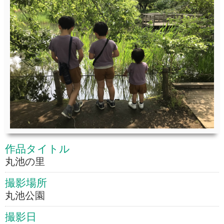
作品タイトル
丸池の里
撮影場所
丸池公園
撮影日