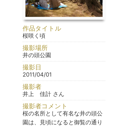
作品タイトル
桜咲く頃
撮影場所
井の頭公園
撮影日
2011/04/01
撮影者
井上 佳計 さん
撮影者コメント
桜の名所として有名な井の頭公
園は、見頃になると御覧の通り