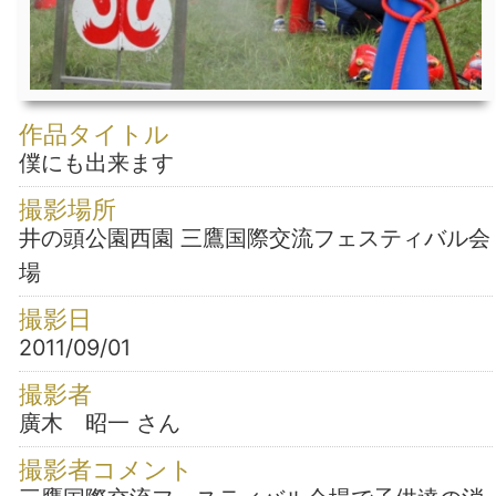
作品タイトル
僕にも出来ます
撮影場所
井の頭公園西園 三鷹国際交流フェスティバル会
場
撮影日
2011/09/01
撮影者
廣木 昭一 さん
撮影者コメント