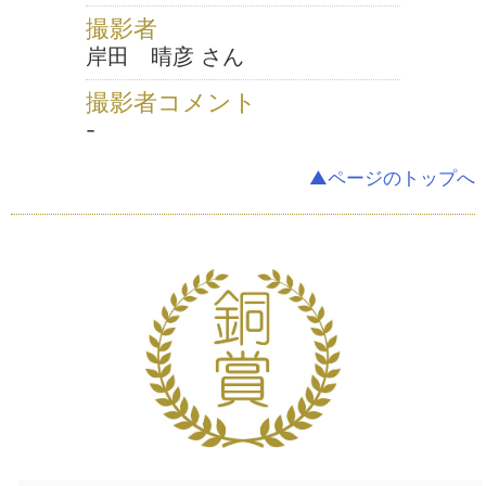
撮影者
岸田 晴彦 さん
撮影者コメント
-
▲ページのトップへ