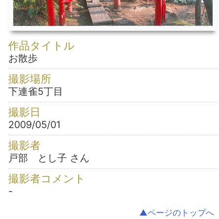
作品タイトル
お散歩
撮影場所
下連雀5丁目
撮影日
2009/05/01
撮影者
戸部 とし子 さん
撮影者コメント
-
▲ページのトップへ