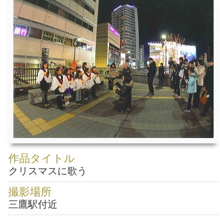
作品タイトル
クリスマスに歌う
撮影場所
三鷹駅付近