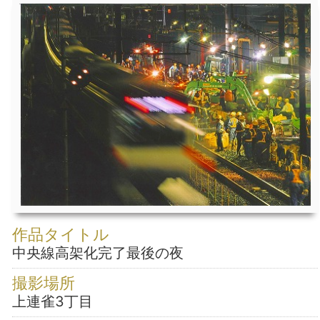
作品タイトル
中央線高架化完了最後の夜
撮影場所
上連雀3丁目