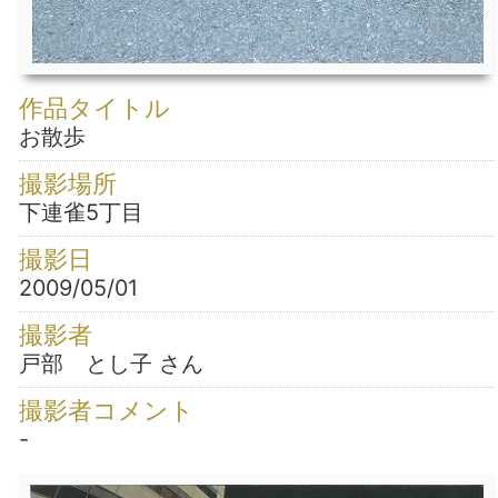
作品タイトル
お散歩
撮影場所
下連雀5丁目
撮影日
2009/05/01
撮影者
戸部 とし子 さん
撮影者コメント
-