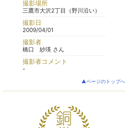
撮影場所
三鷹市大沢2丁目（野川沿い）
撮影日
2009/04/01
撮影者
橋口 紗瑛 さん
撮影者コメント
-
▲ページのトップへ