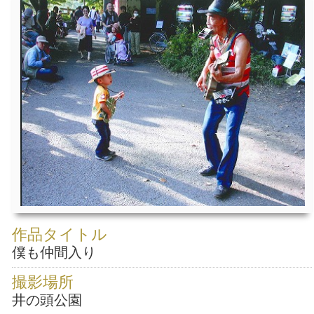
作品タイトル
僕も仲間入り
撮影場所
井の頭公園