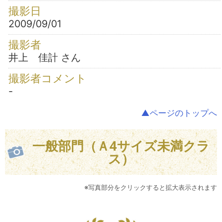
撮影日
2009/09/01
撮影者
井上 佳計 さん
撮影者コメント
-
▲ページのトップへ
一般部門（Ａ4サイズ未満クラ
ス）
※写真部分をクリックすると拡大表示されます