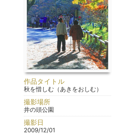
作品タイトル
秋を惜しむ（あきをおしむ）
撮影場所
井の頭公園
撮影日
2009/12/01