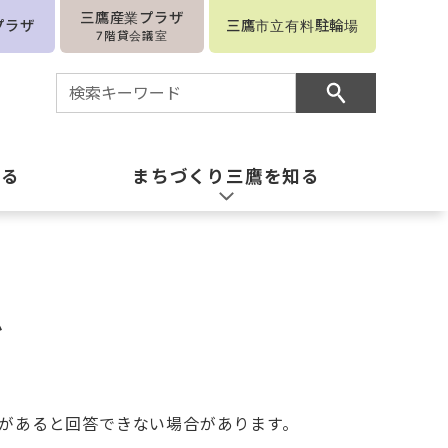
三鷹産業プラザ
プラザ
三鷹市立有料駐輪場
7階貸会議室
知る
まちづくり三鷹を知る
ム
があると回答できない場合があります。