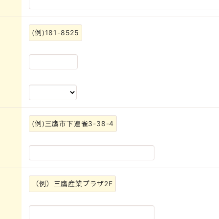
(例)181-8525
(例)三鷹市下連雀3-38-4
（例）三鷹産業プラザ2F