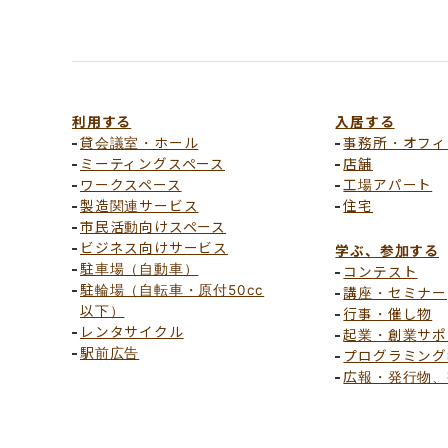
利用する
入居する
貸会議室・ホール
事務所・オフィ
ミーティングスペース
店舗
ワークスペース
工場アパート
製造関連サービス
住宅
市民活動向けスペース
ビジネス向けサービス
学ぶ、参加する
駐車場（自動車）
コンテスト
駐輪場（自転車・原付50cc
講座・セミナー
以下）
行事・催し物
レンタサイクル
起業・創業サポ
駅前広告
プログラミング
広報・発行物、