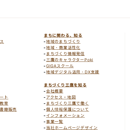
まちに関わる、知る
ス
地域のまちづくり
地域・商業活性化
まちづくり情報発信
三鷹のキャラクターPoki
GIGAスクール
地域デジタル活用・DX支援
まちづくり三鷹を知る
会社概要
ート
アクセス・地図
教育
まちづくり三鷹で働く
書籍販売
個人情報保護について
インフォメーション
事業一覧
当社ホームページデザイン