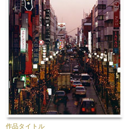
作品タイトル