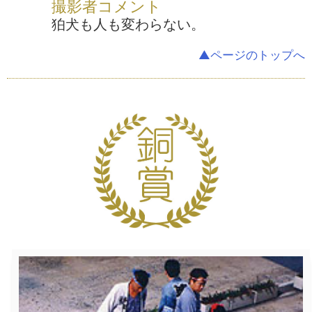
撮影者コメント
狛犬も人も変わらない。
▲ページのトップへ