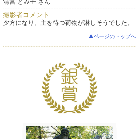
清宮 とみ子 さん
撮影者コメント
夕方になり、主を待つ荷物が淋しそうでした。
▲ページのトップへ