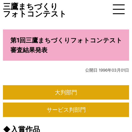
三鷹まちづくり
フォトコンテスト
MENU
第1回三鷹まちづくりフォトコンテスト
審査結果発表
公開日 1996年03月01日
大判部門
サービス判部門
◆入賞作品