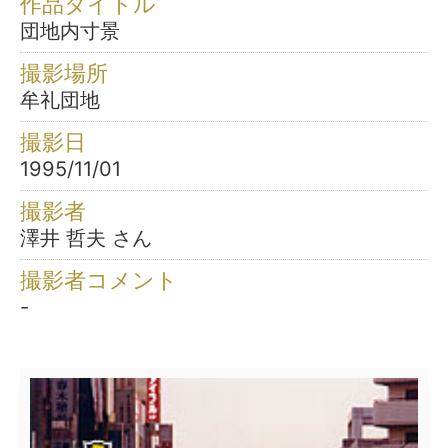
作品タイトル
団地内寸景
撮影場所
牟礼団地
撮影日
1995/11/01
撮影者
澤井 哲夫 さん
撮影者コメント
-