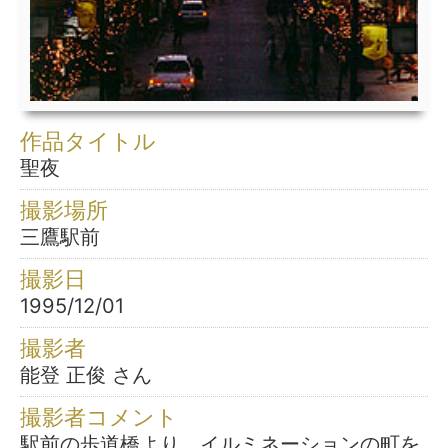
作品タイトル
聖夜
撮影場所
三鷹駅前
撮影日
1995/12/01
撮影者
能登 正俊 さん
撮影者コメント
駅前の歩道橋より、イルミネーションの町を