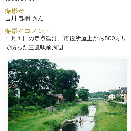
撮影者
吉川 春樹 さん
撮影者コメント
１月１日の定点観測、市役所屋上から500ミリ
で撮った三鷹駅前周辺