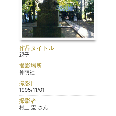
作品タイトル
親子
撮影場所
神明社
撮影日
1995/11/01
撮影者
村上 宏 さん