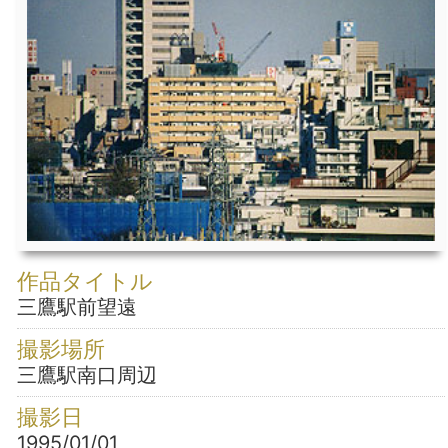
作品タイトル
三鷹駅前望遠
撮影場所
三鷹駅南口周辺
撮影日
1995/01/01