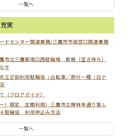
一覧へ
の充実
ードセンター関連業務/三鷹市市政窓口関連業務
鷹市立三鷹駅南口西駐輪場 新規（空き待ち）
らせ
市立定期利用駐輪場（自転車／原付一種（白ナ
況
て（フロアガイド）
ー）限定 定期利用）三鷹市立禅林寺通り第１
４駐輪場 利用申込み方法
一覧へ