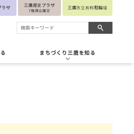
三鷹産業プラザ
プラザ
三鷹市立有料駐輪場
7階貸会議室
知る
まちづくり三鷹を知る