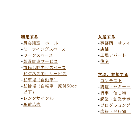
利用する
入居する
貸会議室・ホール
事務所・オフィ
ミーティングスペース
店舗
ワークスペース
工場アパート
製造関連サービス
住宅
市民活動向けスペース
ビジネス向けサービス
学ぶ、参加する
駐車場（自動車）
コンテスト
駐輪場（自転車・原付50cc
講座・セミナー
以下）
行事・催し物
レンタサイクル
起業・創業サポ
駅前広告
プログラミング
広報・発行物、