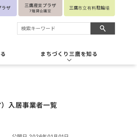
三鷹産業プラザ
プラザ
三鷹市立有料駐輪場
7階貸会議室
知る
まちづくり三鷹を知る
ア）入居事業者一覧
公開日 2026年01月01日