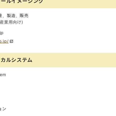
オールイメージング
発、製造、販売
産業用向け)
jp
o.jp/
ィカルシステム
tem
ョン