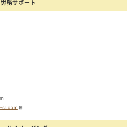
・労務サポート
om
-sr.com