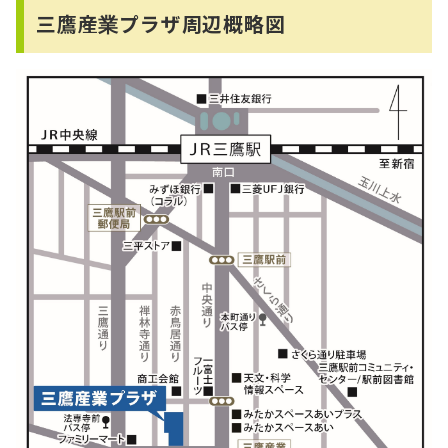
三鷹産業プラザ周辺概略図