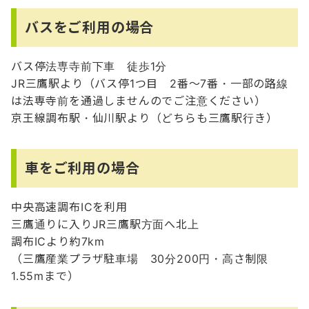
バスをご利用の場合
バス停法専寺前下車 徒歩1分
JR三鷹駅より（バス停1つ目 2番～7番・一部の路線
は法専寺前を通過しませんのでご注意ください）
京王線調布駅・仙川駅より（どちらも三鷹駅行き）
車をご利用の場合
中央高速調布ICを利用
三鷹通りに入りJR三鷹駅方面へ北上
調布ICより約7km
（三鷹産業プラザ駐車場 30分200円・高さ制限
1.55mまで）