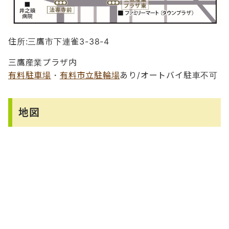
住所:三鷹市下連雀3-38-4
三鷹産業プラザ内
有料駐車場
・
有料市立駐輪場
あり/オートバイ駐車不可
地図