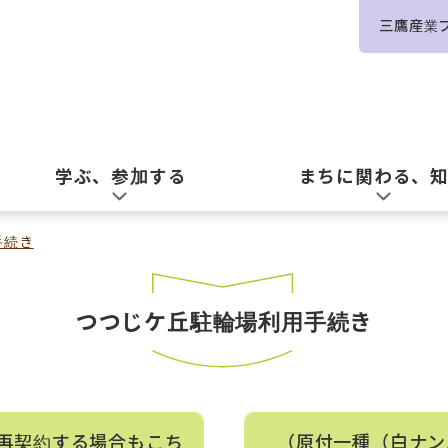
三鷹産業
学ぶ、参加する
まちに関わる、
手続き
つつじケ丘駐輪場利用手続き
再契約する場合もこち
（原付一種（白ナン