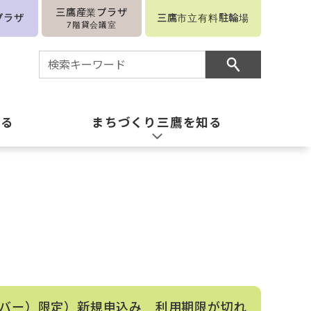
三鷹産業プラザ
プラザ
三鷹市立有料駐輪場
7階貸会議室
知る
まちづくり三鷹を知る
バー）限定）新規申込み 利用期限が切れ