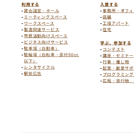
利用する
入居する
貸会議室・ホール
事務所・オフィ
ミーティングスペース
店舗
ワークスペース
工場アパート
製造関連サービス
住宅
市民活動向けスペース
ビジネス向けサービス
学ぶ、参加する
駐車場（自動車）
コンテスト
駐輪場（自転車・原付50cc
講座・セミナー
以下）
行事・催し物
レンタサイクル
起業・創業サポ
駅前広告
プログラミング
広報・発行物、