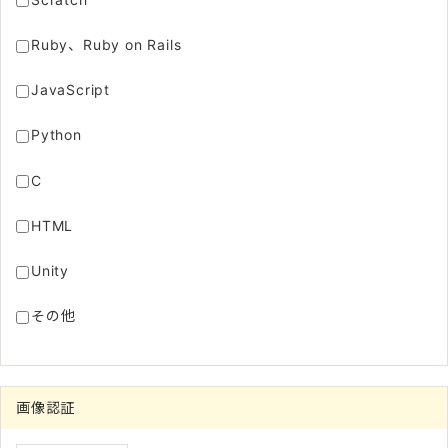
Ruby、Ruby on Rails
JavaScript
Python
C
HTML
Unity
その他
画像認証