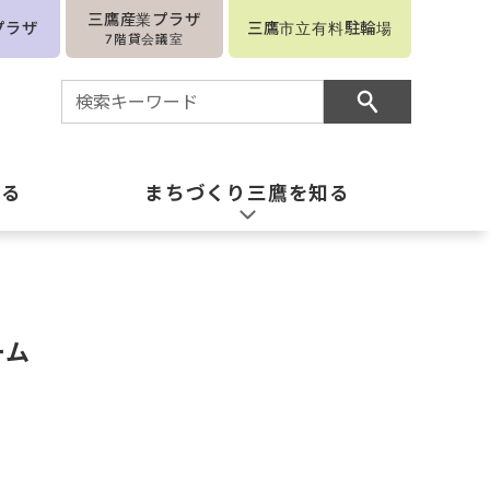
三鷹産業プラザ
プラザ
三鷹市立有料駐輪場
7階貸会議室
知る
まちづくり三鷹を知る
ーム