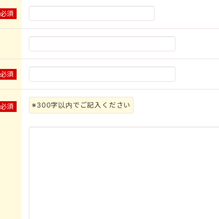
※必須
※必須
※300字以内でご記入ください
※必須