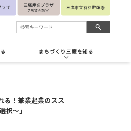
三鷹産業プラザ
プラザ
三鷹市立有料駐輪場
7階貸会議室
知る
まちづくり三鷹を知る
れる！兼業起業のスス
い選択～」