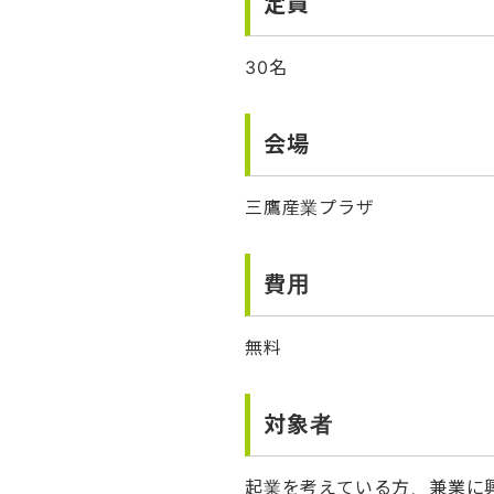
定員
30名
会場
三鷹産業プラザ
費用
無料
対象者
起業を考えている方、兼業に