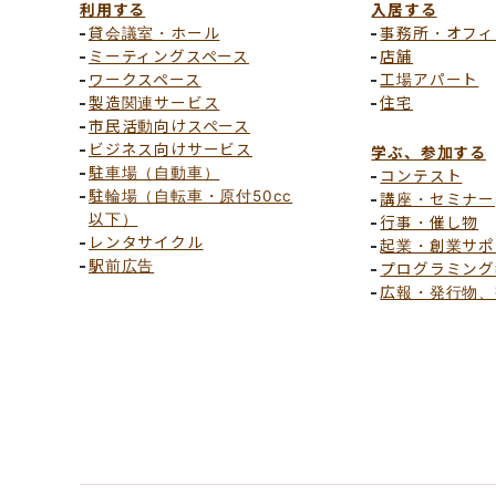
利用する
入居する
貸会議室・ホール
事務所・オフィ
ミーティングスペース
店舗
ワークスペース
工場アパート
製造関連サービス
住宅
市民活動向けスペース
ビジネス向けサービス
学ぶ、参加する
駐車場（自動車）
コンテスト
駐輪場（自転車・原付50cc
講座・セミナー
以下）
行事・催し物
レンタサイクル
起業・創業サポ
駅前広告
プログラミング
広報・発行物、