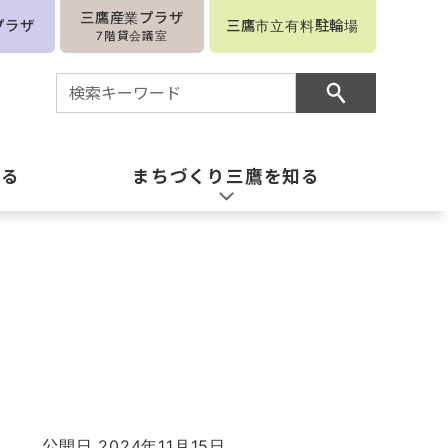
三鷹産業プラザ
プラザ
三鷹市立有料駐輪場
7階貸会議室
知る
まちづくり三鷹を知る
公開日 2024年11月15日