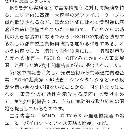
を市に提言しました。
INSモデル実験などで高度情報化に対して経験を持
ち、エリア内に高速・大容量の光ファイバーケーブル
網が敷設されるなど、ほかの地域に比べて情報通信基
盤が急速に整備されていた三鷹市で、「これからの時
代の大きな流れになるであろうSOHOの集積を誘導す
る新しい都市型産業振興政策を進めるべきである」と
いう内容でした。続けて同年10月には、「情報都市み
たかへの提言～『SOHO CITYみたか』への事業展
開」と題した第2次中間報告書が市に提出されました。
第1次中間報告に対し、発表当初から情報通信関連企
業・SOHO起業家・郵政省・シンクタンクなどから反
響や問い合わせが相次いだことから、同分科会ではこ
れを「事業化の有効性を示唆する反応」と受け止め
て、第2次中間報告では、さらに実験的な取り組みの開
始を提言しているものです。
主な内容は「SOHO CITYみたか推進協議会の設
立」と「パイロットオフィス実験の開始」など。