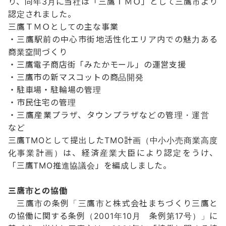
り、同年3月に当社は「三鷹ＴＭＯ」として三鷹市より
認定されました。
三鷹ＴＭＯとしての主な事業
・三鷹駅前の中心市街地活性化エリア内での魅力ある
商業空間づくり
・三鷹電子商店街「みたかモール」の運営支援
・三鷹市の新マスコットの商品開発
・駐車場・駐輪場の管理
・市民住宅の管理
・三鷹産業プラザ、タウンプラザなどの管理・運営
など
三鷹TMOとして提出したTMO計画（中小小売商業高度
化事業計画）は、経済産業大臣により認定をうけ、
「三鷹TMO推進協議会」を編成しました。
三鷹市との協働
三鷹市の条例「三鷹市と株式会社まちづくり三鷹と
の協働に関する条例（2001年10月 条例第17号）」に