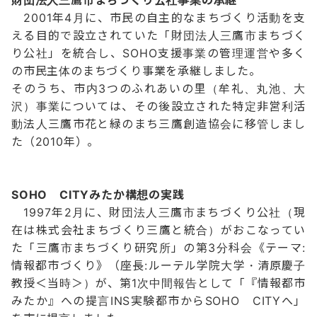
2001年4月に、市民の自主的なまちづくり活動を支
える目的で設立されていた「財団法人三鷹市まちづく
り公社」を統合し、SOHO支援事業の管理運営や多く
の市民主体のまちづくり事業を承継しました。
そのうち、市内3つのふれあいの里（牟礼、丸池、大
沢）事業については、その後設立された特定非営利活
動法人三鷹市花と緑のまち三鷹創造協会に移管しまし
た（2010年）。
SOHO
CITYみたか構想の実践
1997年2月に、財団法人三鷹市まちづくり公社（現
在は株式会社まちづくり三鷹と統合）がおこなってい
た「三鷹市まちづくり研究所」の第3分科会《テーマ:
情報都市づくり》（座長:ルーテル学院大学・清原慶子
教授＜当時＞）が、第1次中間報告として「『情報都市
みたか』への提言INS実験都市からSOHO CITYへ」