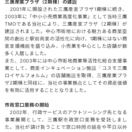
三鷹産業プラザ（2期棟）の建設
2001年に開設された三鷹産業プラザ1期棟に続き、
2003年に「中小小売商業高度化事業」として当時三鷹
TMOである当社により、三鷹産業プラザ（2期棟）が
建設されました。中心市街地における魅力ある商業空
間の創出と駅前商業の活性化に向け、1期棟にはない商
業支援機能を盛り込み、小売業を中心とした店舗が数
多く入居しました。
また、2003年には中心市街地商業等活性化総合支援事
業として、商業インキュベーション施設「コスモ三鷹
ロイヤルフォルム」の店舗施設を取得。三鷹産業プラ
ザ2期棟と同様に、当社の事業拠点としてその資産価値
を有効に活用することとなりました。
市政窓口業務の開始
2002年、行政サービスのアウトソーシング先となる
事業展開として、三鷹駅市政窓口業務を受託しまし
た。当社が請け負うことで窓口時間の延長や平日以外