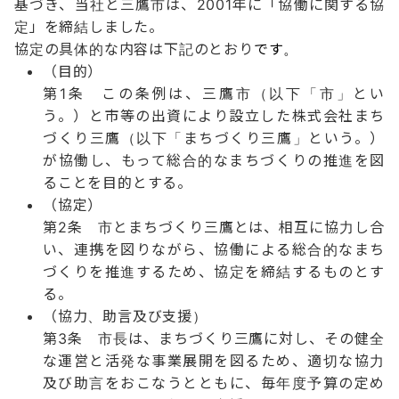
基づき、当社と三鷹市は、2001年に「協働に関する協
定」を締結しました。
協定の具体的な内容は下記のとお
り
です
。
（目的）
第1条 この条例は、三鷹市（以下「市」とい
う。）と市等の出資により設立した株式会社まち
づくり三鷹（以下「まちづくり三鷹」という。）
が協働し、もって総合的なまちづくりの推進を図
ることを目的とする。
（協定）
第2条 市とまちづくり三鷹とは、相互に協力し合
い、連携を図りながら、協働による総合的なまち
づくりを推進するため、協定を締結するものとす
る。
（協力、助言及び支援）
第3条 市長は、まちづくり三鷹に対し、その健全
な運営と活発な事業展開を図るため、適切な協力
及び助言をおこなうとともに、毎年度予算の定め