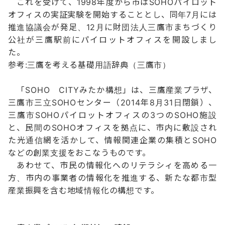
これを受けて、1998年度から市はSOHOパイロット
オフィスの実証実験を開始することとし、同年7月には
推進協議会が発足、12月に財団法人三鷹市まちづくり
公社が三鷹駅前にパイロットオフィスを開設しまし
た。
参考:三鷹を考える基礎用語辞典（三鷹市）
「SOHO CITYみたか構想」は、三鷹産業プラザ、
三鷹市三立SOHOセンター（2014年8月31日閉鎖）、
三鷹市SOHOパイロットオフィスの3つのSOHO施設
と、民間のSOHOオフィスを拠点に、市内に敷設され
た光通信網を活かして、情報関連企業の集積とSOHO
などの創業支援をおこなうものです。
あわせて、市民の情報化へのリテラシィを高める一
方、市内の事業者の情報化を推進する、新たな都市型
産業振興を含む地域情報化の構想です。