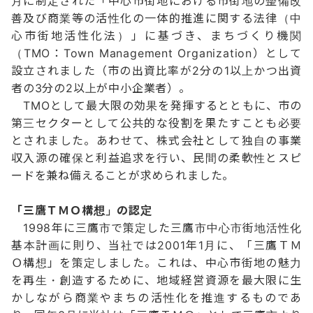
月に制定された「中心市街地における市街地の整備改
善及び商業等の活性化の一体的推進に関する法律（中
心市街地活性化法）」に基づき、まちづくり機関
（TMO：Town Management Organization）として
設立されました（市の出資比率が2分の1以上かつ出資
者の3分の2以上が中小企業者）。
TMOとして最大限の効果を発揮するとともに、市の
第三セクターとして公共的な役割を果たすことも必要
とされました。あわせて、株式会社として独自の事業
収入源の確保と利益追求を行い、民間の柔軟性とスピ
ードを兼ね備えることが求められました。
「三鷹ＴＭＯ構想」の認定
1998年に三鷹市で策定した三鷹市中心市街地活性化
基本計画に則り、当社では2001年1月に、「三鷹ＴＭ
Ｏ構想」を策定しました。これは、中心市街地の魅力
を再生・創造するために、地域経営資源を最大限に生
かしながら商業やまちの活性化を推進するものであ