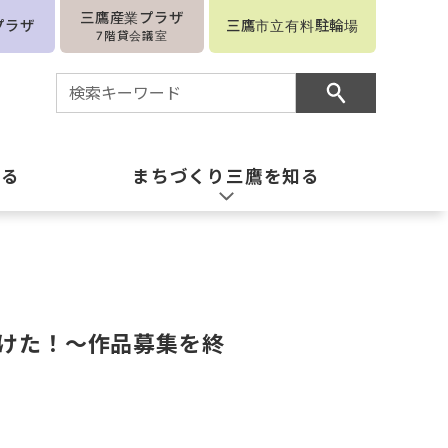
三鷹産業プラザ
プラザ
三鷹市立有料駐輪場
7階貸会議室
知る
まちづくり三鷹を知る
つけた！～作品募集を終