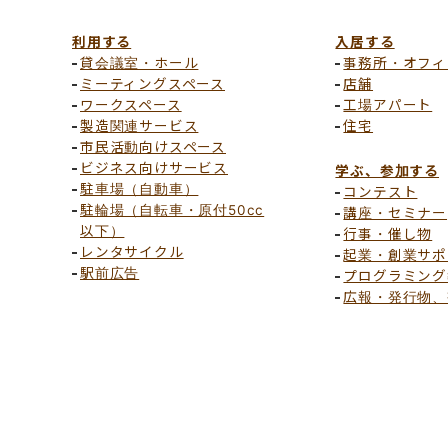
利用する
入居する
貸会議室・ホール
事務所・オフィ
ミーティングスペース
店舗
ワークスペース
工場アパート
製造関連サービス
住宅
市民活動向けスペース
ビジネス向けサービス
学ぶ、参加する
駐車場（自動車）
コンテスト
駐輪場（自転車・原付50cc
講座・セミナー
以下）
行事・催し物
レンタサイクル
起業・創業サポ
駅前広告
プログラミング
広報・発行物、