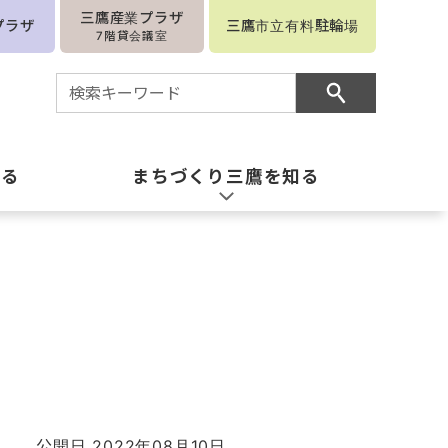
三鷹産業プラザ
プラザ
三鷹市立有料駐輪場
7階貸会議室
知る
まちづくり三鷹を知る
公開日 2022年08月10日