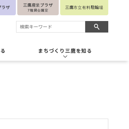
三鷹産業プラザ
プラザ
三鷹市立有料駐輪場
7階貸会議室
知る
まちづくり三鷹を知る