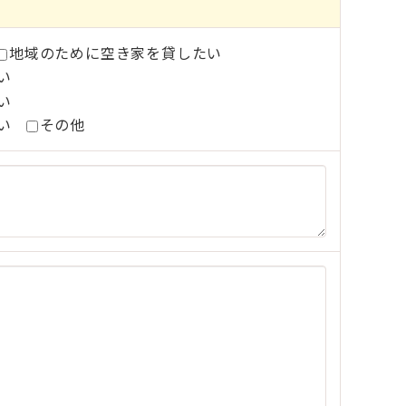
地域のために空き家を貸したい
い
い
い
その他