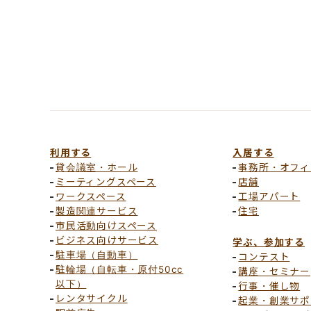
利用する
入居する
貸会議室・ホール
事務所・オフィ
ミーティングスペース
店舗
ワークスペース
工場アパート
製造関連サービス
住宅
市民活動向けスペース
ビジネス向けサービス
学ぶ、参加する
駐車場（自動車）
コンテスト
駐輪場（自転車・原付50cc
講座・セミナー
以下）
行事・催し物
レンタサイクル
起業・創業サポ