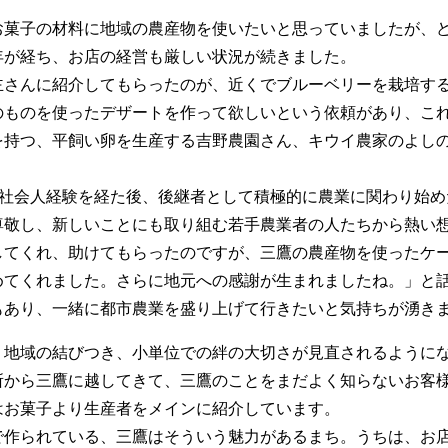
菓子の材料に地域の農産物を使いたいと思っていましたが、ど
年が経ち、お店の経営も厳しい状況が続きました。
さんに紹介してもらったのが、近くでブルーベリーを栽培する
のものを使ったデザートを作って欲しいという依頼があり、こ
を持つ、平飼い卵を生産する吉野農園さん、キウイ農家のよし
社会人経験を経た後、後継者として積極的に農業に関わり始め
尊敬し、新しいことにも取り組む若手農業者の人たちから熱い
してくれ、助けてもらったのですが、三鷹の農産物を使ったケ
めてくれました。さらに地元への感謝が生まれましたね。」と
もあり、一緒に都市農業を盛り上げて行きたいと気持ちが湧き
地域の結びつき、小単位での絆の大切さが見直されるようにな
所から三鷹に越してきて、三鷹のことをまだよく知らないお客
はお菓子より生産者をメインに紹介しています。
作られている、三鷹はそういう魅力があるまち。うちは、お店