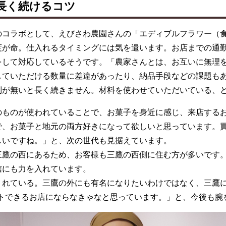
が長く続けるコツ
コラボとして、えびさわ農園さんの「エディブルフラワー（食
度が命。仕入れるタイミングには気を遣います。お店までの通
をして対応しているそうです。「農家さんとは、お互いに無理
していただける数量に差違があったり、納品手段などの課題も
制が無いと長く続きません。材料を使わせていただいている、
ものが使われていることで、お菓子を身近に感じ、来店するお
で、お菓子と地元の両方好きになって欲しいと思っています。
しいですね。」と、次の世代も見据えています。
鷹の西にあるため、お客様も三鷹の西側に住む方が多いです
信にも力を入れています。
れている。三鷹の外にも有名になりたいわけではなく、三鷹に
ントできるお店にならなきゃなと思っています。」と、今後も腕