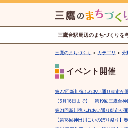
三鷹台駅周辺のまちづくりを
三鷹のまちづくり
カテゴリ
分
イベント開催
第22回新川宿ふれあい通り朝市が
【5月16日まで】 第19回三鷹台
第21回新川宿ふれあい通り朝市が
【第18回神田川こいのぼり祭り】