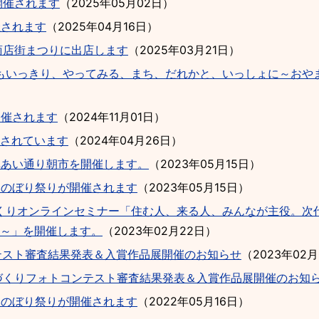
開催されます
（
2025年05月02日
）
催されます
（
2025年04月16日
）
ン商店街まつりに出店します
（
2025年03月21日
）
おもいっきり、やってみる、まち、だれかと、いっしょに～おや
開催されます
（
2024年11月01日
）
催されています
（
2024年04月26日
）
れあい通り朝市を開催します。
（
2023年05月15日
）
いのぼり祭りが開催されます
（
2023年05月15日
）
づくりオンラインセミナー「住む人、来る人、みんなが主役。次
～」を開催します。
（
2023年02月22日
）
テスト審査結果発表＆入賞作品展開催のお知らせ
（
2023年02
づくりフォトコンテスト審査結果発表＆入賞作品展開催のお知
いのぼり祭りが開催されます
（
2022年05月16日
）