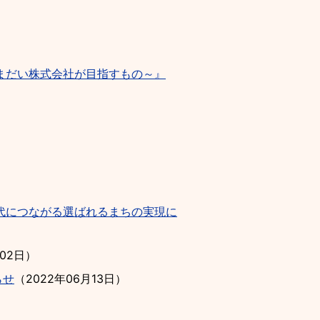
まだい株式会社が目指すもの～』
代につながる選ばれるまちの実現に
月02日
）
らせ
（
2022年06月13日
）