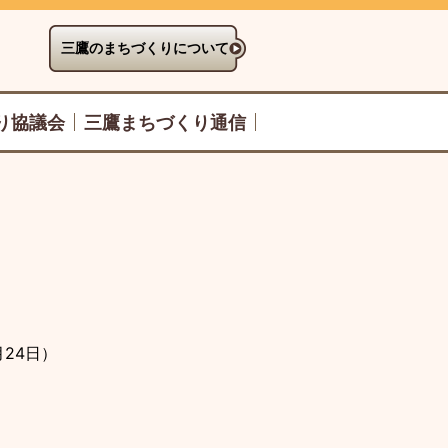
三鷹のまちづくりについて
り協議会
三鷹まちづくり通信
月24日
）
）