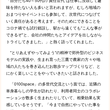
「自分たち40～50代の"責任世代"は仕事に没頭して趣
味を持たない人も多いと言われますが、むしろ地域の
おまつりやイベントにも参加して、次世代につなげて
いく責任があると考えます。そのためにできることを
コロナ禍でも試行錯誤し、駅から遠くても“こんな事が
できるぞ”と、会社の仲間たちとアイデアを出しながら
トライしてきました。」と熱く語ってくれました。
"とりあえずやってみよう"の精神で郊外型のビジネス
モデルの実践や、生まれ育った三鷹で農家の方々や地
域の人たちを巻き込んだお散歩マップづくりなど、と
にかく楽しいことをやっていきたいと話されました。
「0100space」の多世代交流という面では、近隣の
単身暮らしの学生が訪れたり、利用者同士のコラボレ
ーションが数多く生まれたりしていて、相乗効果も実
感しているそうです。「今まで自然にやっていた事を