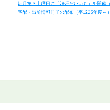
毎月第３土曜日に「消研だいいち」を開催（
宅配・出前情報冊子の配布（平成25年度～