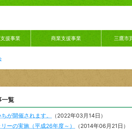
ス支援事業
商業支援事業
三鷹市
会
事一覧
いちが開催されます。
（
2022年03月14日
）
リーの実施（平成26年度～）
（
2014年06月21日
）