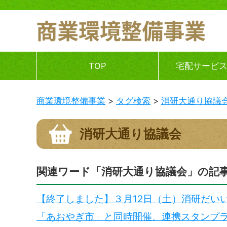
TOP
宅配サービ
商業環境整備事業
タグ検索
消研大通り協議
消研大通り協議会
関連ワード「消研大通り協議会」の記
【終了しました】３月12日（土）消研だい
「あおやぎ市」と同時開催、連携スタンプラ