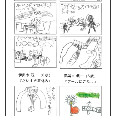
伊與木 颯一（6歳）
伊與木 颯一（6歳）
『だいすき夏休み』
『プールにきたよ』