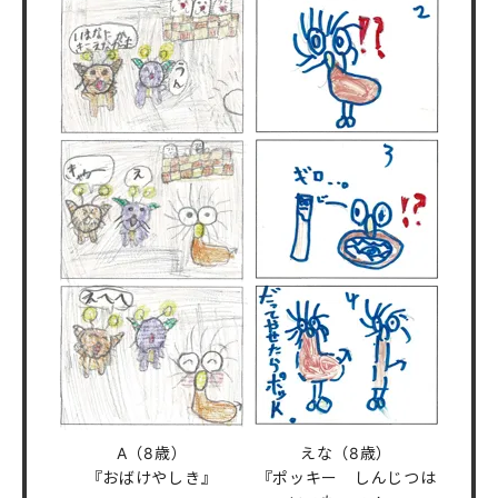
A（8歳）
えな（8歳）
『おばけやしき』
『ポッキー しんじつは