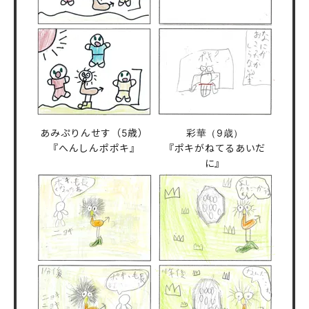
あみぷりんせす（5歳）
彩華（9歳）
『へんしんポポキ』
『ポキがねてるあいだ
に』