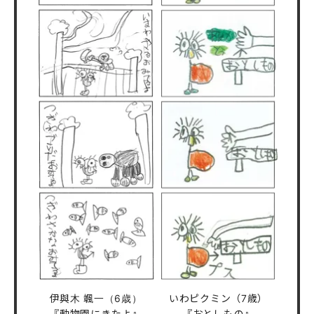
伊與木 颯一（6歳）
いわピクミン（7歳）
『動物園にきたよ』
『おとしもの』