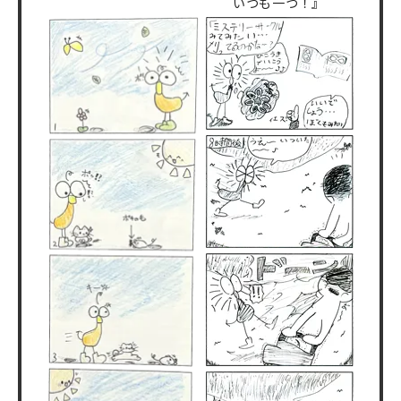
いつも一つ！』