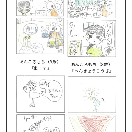
あんころもち（8歳）
あんころもち（8歳）
『車！？』
『べんきょうこうざ』