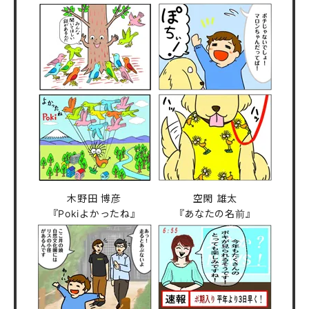
木野田 博彦
空閑 雄太
『Pokiよかったね』
『あなたの名前』