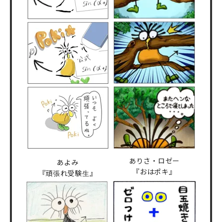
ありさ・ロゼー
あよみ
『おはポキ』
『頑張れ受験生』