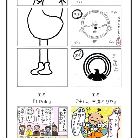
エミ
エミ
『1 Poki』
『実は、三鷹とび!?』