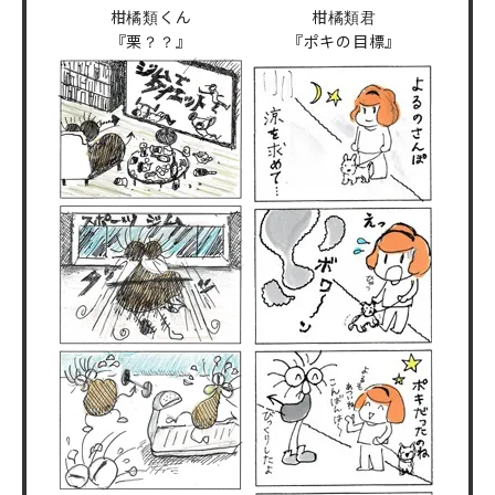
柑橘類くん
柑橘類君
『栗？？』
『ポキの目標』