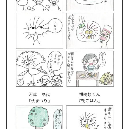
河津 晶代
柑橘類くん
『秋まつり』
『朝ごはん』