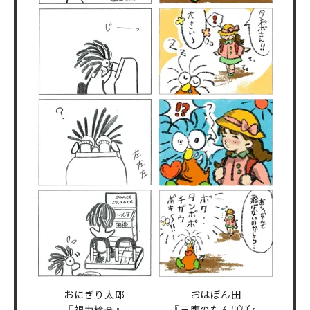
おにぎり太郎
おはぽん田
『視力検査』
『三鷹のたんぽぽ』