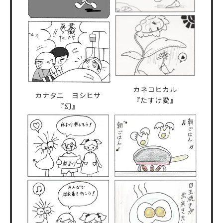
カネコヒカル
カナタニ ヨシヒサ
『たすけ愛』
『幻』