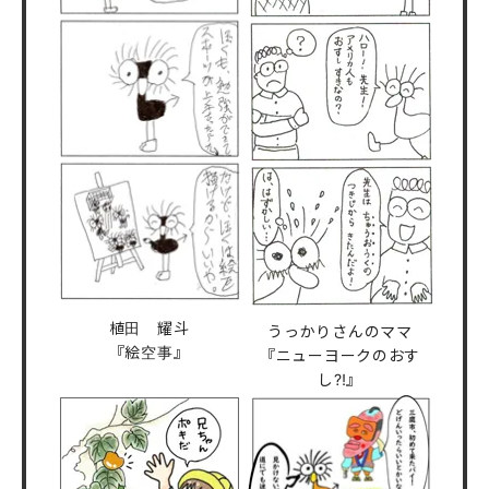
植田 耀斗
うっかりさんのママ
『絵空事』
『ニューヨークのおす
し⁈』