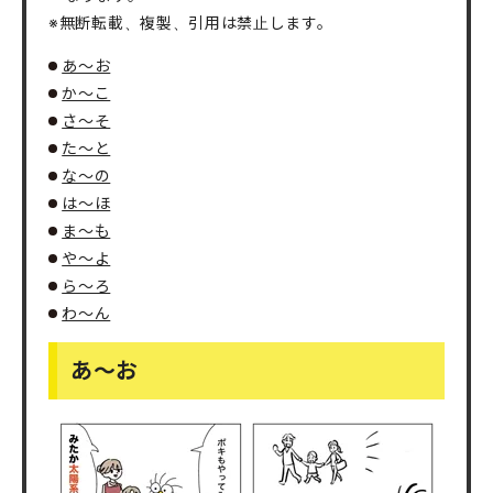
※無断転載、複製、引用は禁止します。
あ～お
か～こ
さ～そ
た～と
な～の
は～ほ
ま～も
や～よ
ら～ろ
わ～ん
あ～お