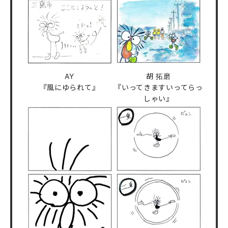
AY
胡 拓磨
『風にゆられて』
『いってきますいってらっ
しゃい』