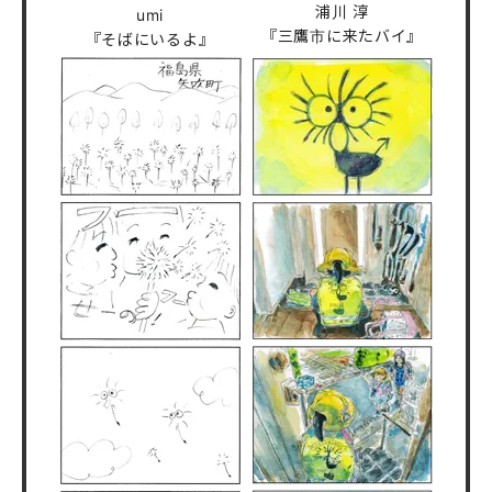
浦川 淳
umi
『三鷹市に来たバイ』
『そばにいるよ』