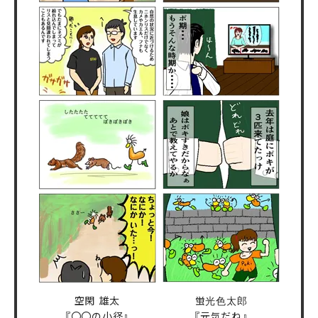
空閑 雄太
蛍光色太郎
『〇〇の小径』
『元気だね』