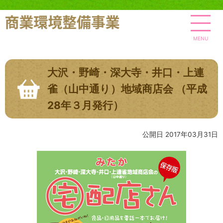
MENU
大沢・野崎・深大寺・井口・上連
雀（山中通り）地域商店会 （平成
28年３月発行）
公開日 2017年03月31日